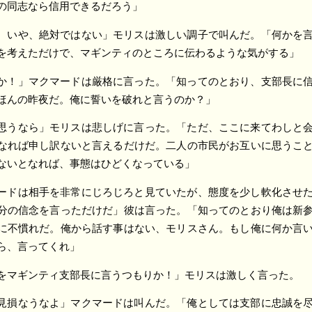
の同志なら信用できるだろう」
、いや、絶対ではない」モリスは激しい調子で叫んだ。「何かを
を考えただけで、マギンティのところに伝わるような気がする」
か！」マクマードは厳格に言った。「知ってのとおり、支部長に
ほんの昨夜だ。俺に誓いを破れと言うのか？」
思うなら」モリスは悲しげに言った。「ただ、ここに来てわしと
なれば申し訳ないと言えるだけだ。二人の市民がお互いに思うこ
ないとなれば、事態はひどくなっている」
ードは相手を非常にじろじろと見ていたが、態度を少し軟化させ
分の信念を言っただけだ」彼は言った。「知ってのとおり俺は新
に不慣れだ。俺から話す事はない、モリスさん。もし俺に何か言
ら、言ってくれ」
をマギンティ支部長に言うつもりか！」モリスは激しく言った。
見損なうなよ」マクマードは叫んだ。「俺としては支部に忠誠を