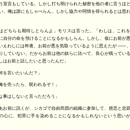
う宣言もしている。しかし打ち明けられた秘密を他の者に言うほ
い。俺は誰にもしゃべらん。しかし協力や同情を得られるとは思
はどちらも期待しとらんよ」モリスは言った。「わしは、これ
に自分の命を預けることになるかもしらん。しかし、仮にお前が
いえわしには昨夜、お前が悪を気取っているように思えたが
――
、
りしていない。だからお前は他の奴らに比べて、良心が残ってい
しはお前と話したいと思ったんだ」
何を言いたいんだ？」
俺を売ったら、呪われるぞ！」
な事はしないと言っただろう」
あお前に訊くが、シカゴで自由民団の組織に参加して、慈悲と忠
の心に、犯罪に手を染めることになるかもしれないという思い