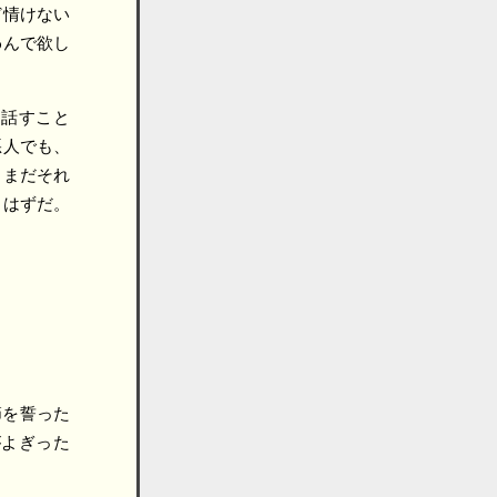
ど情けない
わんで欲し
を話すこと
悪人でも、
まだそれ
るはずだ。
節を誓った
がよぎった