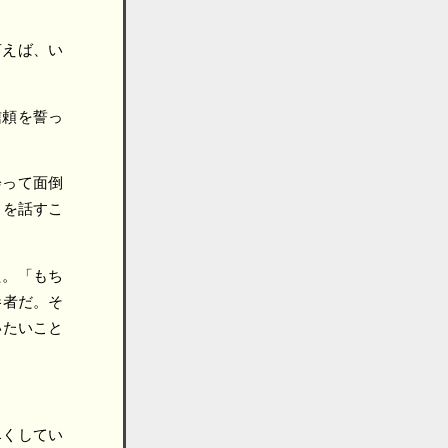
言えば、い
信頼を誓っ
会って面倒
とを話すこ
た。「もち
参者だ。そ
いたいこと
尽くしてい