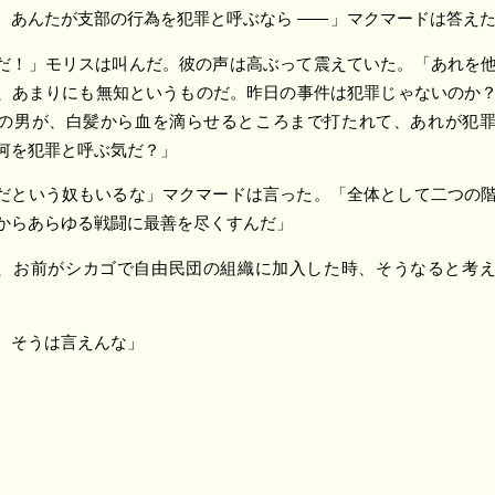
、あんたが支部の行為を犯罪と呼ぶなら
――
」マクマードは答え
だ！」モリスは叫んだ。彼の声は高ぶって震えていた。「あれを
、あまりにも無知というものだ。昨日の事件は犯罪じゃないのか
の男が、白髪から血を滴らせるところまで打たれて、あれが犯
何を犯罪と呼ぶ気だ？」
だという奴もいるな」マクマードは言った。「全体として二つの
からあらゆる戦闘に最善を尽くすんだ」
、お前がシカゴで自由民団の組織に加入した時、そうなると考
、そうは言えんな」