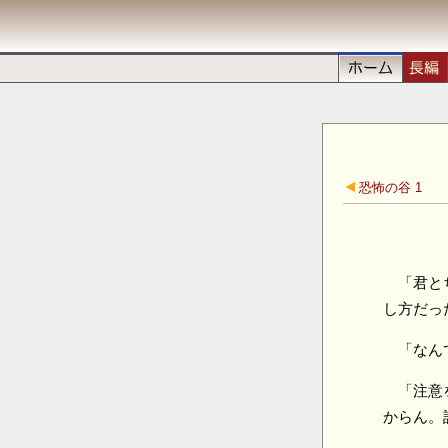
恐怖の谷 1
「君と
し方だっ
「なん
「注意
からん。