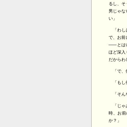
るし、そ
男じゃな
い」
「わし
で、お前
――
とは
ほど深入
だからわ
「で、
「もし
「そん
「じゃ
時、お前
か？」