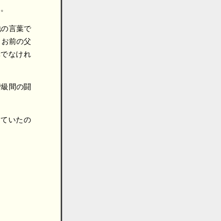
た。
他の言葉で
？お前の父
罪でなけれ
階級間の闘
えていたの