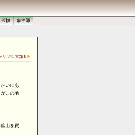
サ 341 支部 8
向かいにあ
々がこの地
の鉱山を買