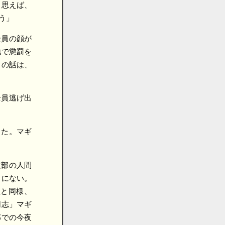
と思えば、
う」
全員の顔が
地で懲罰を
この話は、
全員逃げ出
きた。マギ
支部の人間
カにない。
社と同様、
同志」マギ
部での今夜