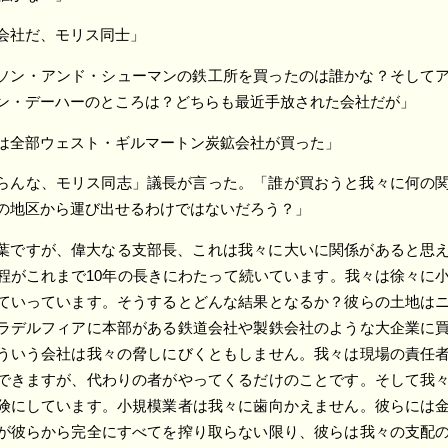
会社だ、モリス同士」
ソン・アンド・シューマンの鉄工所を買ったのは誰かな？そして
ン・デーハーのところは？どちらも最近手放された会社だが」
は全部ウェスト・ギルマートン炭鉱会社が買った」
らんな、モリス同志」議長が言った。「誰が買おうと我々に何の
の地区から運び出せるわけではないだろう？」
葉ですが、偉大なる支部長、これは我々に大いに関係があると思
程がこれまで10年の長きにわたって続いています。我々は徐々に
ていっています。そうするとどんな結果となるか？彼らの土地は
ラデルフィアに本部がある鉄道会社や製鉄会社のような大企業に
ういう会社は我々の脅しにびくともしません。我々は現場の責任
できますが、代わりの者がやってくるだけのことです。そして我
険にしています。小規模業者は我々に歯向かえません。彼らには
が彼らから完全にすべてを搾り取らない限り、彼らは我々の支配