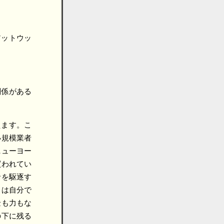
アットウッ
関係がある
えます。こ
小規模業者
ニューヨー
買われてい
者を駆逐す
々は自分で
金も力もな
の下に残る