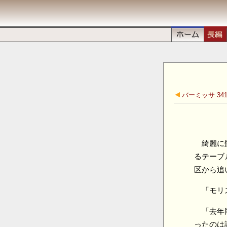
バーミッサ 341
綺麗に
るテーブ
区から追
「モリ
「去年
ったのは