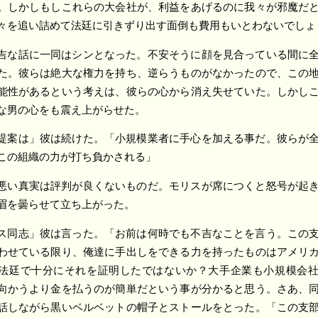
。しかしもしこれらの大会社が、利益をあげるのに我々が邪魔だ
々を追い詰めて法廷に引きずり出す面倒も費用もいとわないでしょ
吉な話に一同はシンとなった。不安そうに顔を見合っている間に
た。彼らは絶大な権力を持ち、逆らうものがなかったので、この
能性があるという考えは、彼らの心から消え失せていた。しかし
な男の心をも震え上がらせた。
提案は」彼は続けた。「小規模業者に手心を加える事だ。彼らが
この組織の力が打ち負かされる」
悪い真実は評判が良くないものだ。モリスが席につくと怒号が起
眉を曇らせて立ち上がった。
ス同志」彼は言った。「お前は何時でも不吉なことを言う。この
わせている限り、俺達に手出しをできる力を持ったものはアメリ
法廷で十分にそれを証明したではないか？大手企業も小規模会
向かうより金を払うのが簡単だという事が分かると思う。さあ、
話しながら黒いベルベットの帽子とストールをとった。「この支