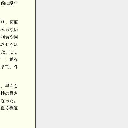
る前に話す
おり、何度
恨みもない
の呵責や同
流させるほ
った。もし
リー、踏み
後まで、評
り、早くも
交性の良さ
になった。
を働く機運