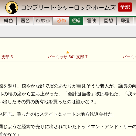
 支部 6
バーミッサ 341 支部 7
バーミッ
髭を剃り、穏やかな顔で眉のあたりが善良そうな老人が、議長の
ルの端の席から立ち上がった。「会計担当者」彼は尋ねた。「我
い出したその男の所有地を買ったのは誰かな？」
ス同志。買ったのはステイト＆マートン地方鉄道会社だ」
同じような経緯で売りに出されていたトッドマン・アンド・リー
誰かな？」