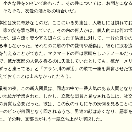
、小さな件をのぞいて終わった。その件については、お開きにな
。そろそろ、友愛の酒と歌の頃合いだ」
本性は実に奇妙なものだ。ここにいる男達は、人殺しには慣れて
一家の父を撃ち殺していた。その内の何人かは、個人的には何の
たが、涙を流す妻や寄る辺を失った子供達に対して、一片の良心
る事もなかった。それなのに歌の中の愛情や感傷は、彼らに涙を
を与えることができた。マクマードの声は素晴らしいテノールだ
で、彼が支部の人気を得るのに失敗していたとしても、彼が「メ
ずっと座ってる」と「アラン川の岸辺」の歌で一座を興奮させた
えておくことは出来なかっただろう。
最初の夜、この新入団員は、同志の中で一番人気のある人間とな
い地位が予想された。しかし、立派な団員と見なされるには、社
の資質も必要だった。彼は、この夜のうちにその実例を見ること
ーのビンが何回となく回されるうち、男達の顔は赤くなり、悪事
た。その時、支部長がもう一度立ち上がり演説した。