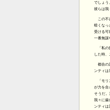
でしょう
彼らは我
この不
暗くなっ
受ける可
一番無謀
「私の
した時、
都合の
ンティは
「モリ
が力を合
そうだ。
我々に歯
ンティは