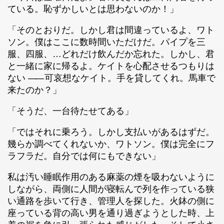
ている。恥ずかしいとは思わないのか！」
「そのとおりだ。しかし君は間違っているよ、ワト
ソン。僕はここに数時間いただけだ。パイプを三
服、四服、…どれだけ飲んだか忘れた。しかし、君
と一緒に家に帰るよ。ケイトを心配させるつもりは
ない
――
可哀想なケイト。手を貸してくれ。馬車で
来たのか？」
「そうだ、一台待たせてある」
「ではそれに乗ろう。しかし支払いがあるはずだ。
幾らか調べてくれないか、ワトソン。僕は完全にフ
ラフラだ。自分では何にもできない」
私は汚い睡眠作用のある麻薬の煙を吸わないように
しながら、両側に人間が寝転んで列を作っている狭
い通路を歩いて行き、管理人を探した。火鉢の側に
座っている背の高い男を通り過ぎようとした時、上