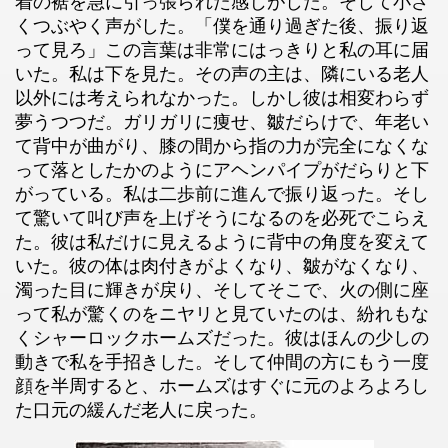
着の裾を急に引っ張られた感じがした。そして小さ
くつぶやく声がした。「僕を通り過ぎた後、振り返
って見ろ」この言葉は非常にはっきりと私の耳に届
いた。私は下を見た。その声の主は、隣にいる老人
以外には考えられなかった。しかし彼は相変わらず
夢うつつだ。ガリガリに痩せ、皺だらけで、年老い
て背中が曲がり、膝の間から指の力が完全になくな
って落としたかのようにアヘンパイプがだらりと下
がっている。私は二歩前に進んで振り返った。そし
て驚いて叫び声を上げそうになるのを必死でこらえ
た。彼は私だけに見えるように背中の角度を変えて
いた。彼の体は肉付きがよくなり、皺がなくなり、
濁った目に輝きが戻り、そしてそこで、火の側に座
って私が驚くのをニヤリと見ていたのは、紛れもな
くシャーロックホームズだった。彼はほんの少しの
動きで私を手招きした。そして仲間の方にもう一度
顔を半周すると、ホームズはすぐに元のよろよろし
た口元の緩んだ老人に戻った。