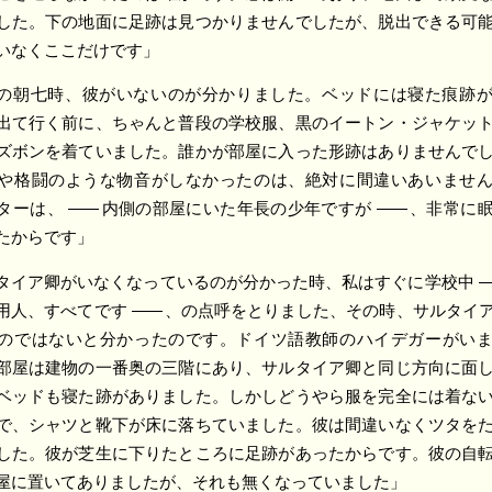
した。下の地面に足跡は見つかりませんでしたが、脱出できる可
いなくここだけです」
の朝七時、彼がいないのが分かりました。ベッドには寝た痕跡
出て行く前に、ちゃんと普段の学校服、黒のイートン・ジャケッ
ズボンを着ていました。誰かが部屋に入った形跡はありませんで
や格闘のような物音がしなかったのは、絶対に間違いあいませ
ターは、
――
内側の部屋にいた年長の少年ですが
――
、非常に眠
たからです」
タイア卿がいなくなっているのが分かった時、私はすぐに学校中
用人、すべてです
――
、の点呼をとりました、その時、サルタイ
のではないと分かったのです。ドイツ語教師のハイデガーがい
部屋は建物の一番奥の三階にあり、サルタイア卿と同じ方向に面
ベッドも寝た跡がありました。しかしどうやら服を完全には着な
で、シャツと靴下が床に落ちていました。彼は間違いなくツタを
した。彼が芝生に下りたところに足跡があったからです。彼の自
屋に置いてありましたが、それも無くなっていました」