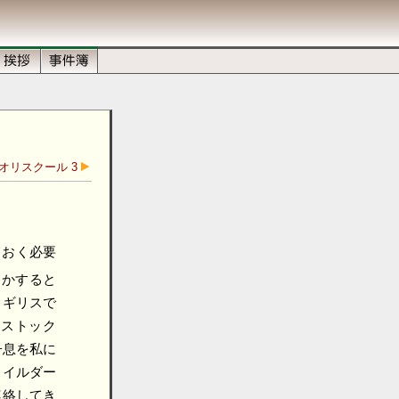
オリスクール 3
ておく必要
かすると
イギリスで
ーストック
子息を私に
ワイルダー
連絡してき