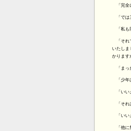
「完全
「では
「私も
「それ
いたしま
かります
「まっ
「少年
「いい
「それ
「いい
「他に