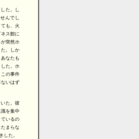
ました。し
ませんでし
っても、火
ダネス館に
年が突然ホ
した。しか
、あなたも
ました。ホ
、この事件
涯ないはず
ていた。彼
意識を集中
しているの
はたまらな
きした。