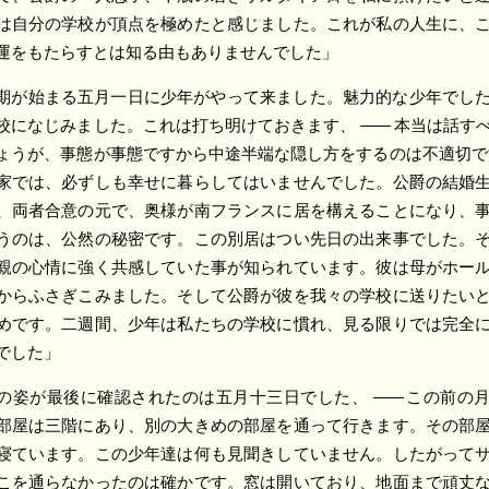
は自分の学校が頂点を極めたと感じました。これが私の人生に、
運をもたらすとは知る由もありませんでした」
期が始まる五月一日に少年がやって来ました。魅力的な少年でし
校になじみました。これは打ち明けておきます、
――
本当は話す
ょうが、事態が事態ですから中途半端な隠し方をするのは不適切
家では、必ずしも幸せに暮らしてはいませんでした。公爵の結婚
、両者合意の元で、奥様が南フランスに居を構えることになり、
うのは、公然の秘密です。この別居はつい先日の出来事でした。
親の心情に強く共感していた事が知られています。彼は母がホー
からふさぎこみました。そして公爵が彼を我々の学校に送りたい
めです。二週間、少年は私たちの学校に慣れ、見る限りでは完全
でした」
の姿が最後に確認されたのは五月十三日でした、
――
この前の月
部屋は三階にあり、別の大きめの部屋を通って行きます。その部
寝ています。この少年達は何も見聞きしていません。したがって
こを通らなかったのは確かです。窓は開いており、地面まで頑丈