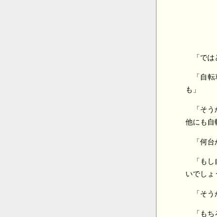
「では
「自転
も」
「そう
他にも自
「何台
「もし
いでしょ
「そう
「もち