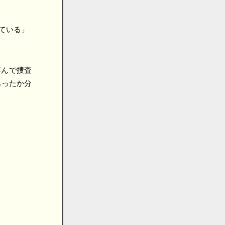
ている」
喜んで捜査
あったか分