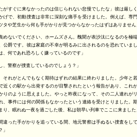
たがすぐに来なかったのは信じられない怠慢でしたな」彼は厳し
かげで、初動捜査は非常に深刻な痛手を受けました。例えば、専
ツタや芝生から何も手がかりが見つからなかったはずはありません
責めないでください、ホームズさん。醜聞が表沙汰になるのを極
、公爵です。彼は家庭の不幸が明るみに出されるのを恐れていま
は、何であれ恐ろしく嫌っているのです」
し、警察が捜査しているのでしょう？」
、それがとんでもなく期待はずれの結果に終わりました。少年と
で近くの駅から出発するのが目撃されたという報告があり、これ
かりのように思えました。やっと昨夜になって、その二人連れが
れ、事件には何の関係もなかったという連絡を受けとりました。
まり、眠れぬ一夜を過ごした後、私は朝早い列車でここに来ました
間違った手がかりを追っている間、地元警察は手ぬるい捜査をし
？」