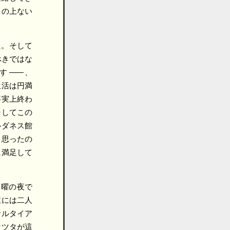
この上ない
た。そして
べきではな
です
――
、
生活は円満
事実上終わ
そしてこの
ルダネス館
と思ったの
に満足して
曜の夜で
屋には二人
サルタイア
なツタが這