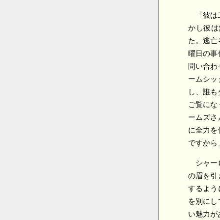
「彼は
かし彼は
た。逃亡
曜日の事
問い合わ
ームシッ
し、誰も
ご覧にな
ームズさ
に全力を
ですから
シャー
の眉を引
するよう
を別にし
い魅力が