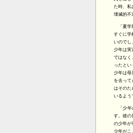
た時、私
壊滅的不
「夏学
すぐに学
いのでし
少年は実
ではなく
ったとい
少年は母
を去って
はそのた
いるよう
「少年
す。彼の
の少年が
少年がこ