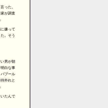
く言った。
門家が調査
」
端に嫌って
した。そう
若い男が朝
が明白な事
リバプール
期待外れと
」
ていたんで