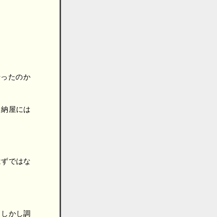
行ったのか
？納屋には
はずではな
。しかし調