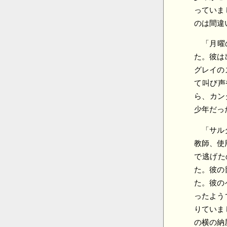
っていま
のは間違
「月曜
た。彼は
グレイの
て叫び声
ら、カン
少年だっ
「サル
教師、使
で逃げた
た。彼の
た。彼の
ったよう
りていま
の横の納