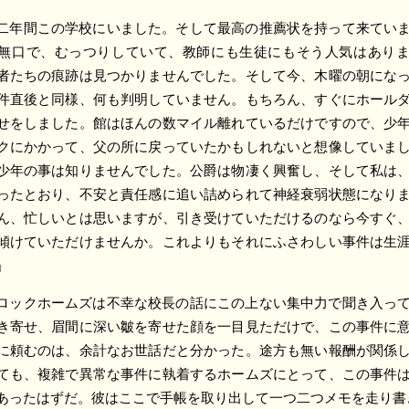
二年間この学校にいました。そして最高の推薦状を持って来てい
無口で、むっつりしていて、教師にも生徒にもそう人気はあり
者たちの痕跡は見つかりませんでした。そして今、木曜の朝にな
件直後と同様、何も判明していません。もちろん、すぐにホール
せをしました。館はほんの数マイル離れているだけですので、少
クにかかって、父の所に戻っていたかもしれないと想像していま
少年の事は知りませんでした。公爵は物凄く興奮し、そして私は
ったとおり、不安と責任感に追い詰められて神経衰弱状態になり
ん、忙しいとは思いますが、引き受けていただけるのなら今すぐ
傾けていただけませんか。これよりもそれにふさわしい事件は生
」
ロックホームズは不幸な校長の話にこの上ない集中力で聞き入っ
き寄せ、眉間に深い皺を寄せた顔を一目見ただけで、この事件に
に頼むのは、余計なお世話だと分かった。途方も無い報酬が関係
ても、複雑で異常な事件に執着するホームズにとって、この事件
あったはずだ。彼はここで手帳を取り出して一つ二つメモを走り書