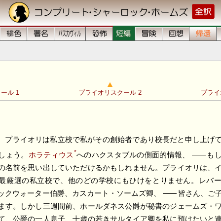
ール 1
プライオリスクール 2
プライ
、プライオリは私立校で私がその創始者であり校長だと申し上げ
*
しょう。
ホラティウス
へのハクスタブルの側面的情報、
――
もし
の名前を思い出していただけるかもしれません。プライオリは、
最厳選の私立校で、他のどの学校にもひけをとりません。レバ
ックウォーター伯爵、カスカート・ソームズ卿、
――
皆さん、ご
ます。しかし三週間前、ホールダネス公爵が秘書のジェームズ・
て、公爵の一人息子、十歳の若きサルタイア卿を私に預けたいと