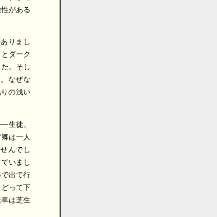
能性がある
がありまし
トとダーク
した。そし
ん。なぜな
りの浅い
――
生徒、
ア卿は一人
ませんでし
していまし
いで出て行
たどって下
転車は芝生