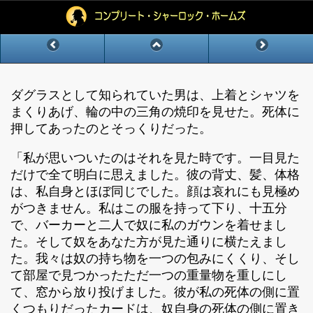
ダグラスとして知られていた男は、上着とシャツを
まくりあげ、輪の中の三角の焼印を見せた。死体に
押してあったのとそっくりだった。
「私が思いついたのはそれを見た時です。一目見た
だけで全て明白に思えました。彼の背丈、髪、体格
は、私自身とほぼ同じでした。顔は哀れにも見極め
がつきません。私はこの服を持って下り、十五分
で、バーカーと二人で奴に私のガウンを着せまし
た。そして奴をあなた方が見た通りに横たえまし
た。我々は奴の持ち物を一つの包みにくくり、そし
て部屋で見つかったただ一つの重量物を重しにし
て、窓から放り投げました。彼が私の死体の側に置
くつもりだったカードは、奴自身の死体の側に置き