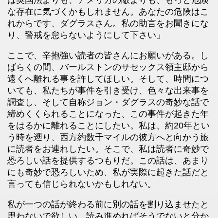
は英国法よりも、アメリカの敵よりも、もっと危険
な存在に気づくかもしれません。あなたの危険はこ
れからです、ダグラスさん。私の助言をお聞きにな
り、警戒を怠らないようにして下さい」
ここで、辛抱強い読者の皆さんにお願いがある。し
ばらくの間、バールストンのサセックス領主邸から
遠くへ離れる事を許してほしい。そして、時間につ
いても、私たちが事件を引き受け、色々な出来事を
調査し、そして自称ジョン・ダグラスの奇妙な話で
締めくくられることになった、この事件が起きた年
をはるかに離れることにしたい。私は、約20年とい
う時を遡り、西方約数千マイルの彼方へと向かう旅
に読者をお連れしたい。そこで、私は読者に奇妙で
恐ろしい話を提供するつもりだ。この話は、あまり
にも奇妙で恐ろしいため、私が実際に起きた話だと
言っても信じられないかもしれない。
私が一つの話が終わる前に別の話を割り込ませたと
思わないで欲しい。読み進めればそうでないと分か