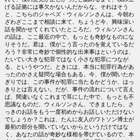
げる証拠には事欠かないんだからな。それはそう
と、こちらのジャベズ・ウィルソンさんは、今朝わ
ざわざここまで相談に来て、ちょうど今、興味深い
話を聞かせてくれていたところだ。ウィルソンさん
の話は、ここ最近の中で、もっとも奇妙なものにな
りそうだ。君は、僕がこう言ったのを覚えているだ
ろう？非常に奇妙で個性的な出来事はというのは、
たいてい大きな犯罪ではなく小さな犯罪につなが
る、というやつだ。ときには、本当に犯罪行為があ
ったのかさえ疑問な場合もある。今、僕が聞いたか
ぎりでは、この事件が犯罪に当たるかどうか、はっ
きりとは言えない。だが、事件の流れについて言え
ば、間違いなくこれまで耳にした中で、もっとも不
思議なものだ。ウィルソンさん、できましたら、さ
っきのお話をもう一度初めからお話しいただけない
でしょうか？これは、たんに友人のワトソン博士が
最初の部分を聞いていないからというだけではな
く、あなたの話が奇妙な様相を帯びているので、本