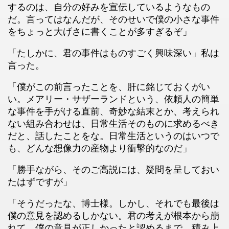
するのは、自分の好みを宣伝しているようなもの
だ。言ってはなんだが、そのせいで僕の小さな事件
をちょっと大げさに書くことが多すぎるぞ」
「たしかに、君の事件はものすごく興味深い」私は
言った。
「僕がこの前言ったことを、肝に銘じておくがい
い。メアリー・サザーランドという、依頼人の簡単
な事件を手がける直前、奇妙な結末とか、考えられ
ない組み合わせは、日常生活そのものに求めるべき
だと、話したことをな。日常生活というのはいつで
も、どんな想像力の産物より衝撃的なのだ」
「勝手ながら、そのご高説には、疑問を呈しておい
たはずですが」
「そうだったな、博士様。しかし、それでも最後は
僕の意見を認めるしかない。君の考えが根本から崩
れて、僕の意見が正しかったと認めるまで、積み上